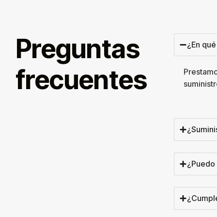
Preguntas
¿En qué
frecuentes
Prestamo
suministr
¿Sumini
¿Puedo 
¿Cumple