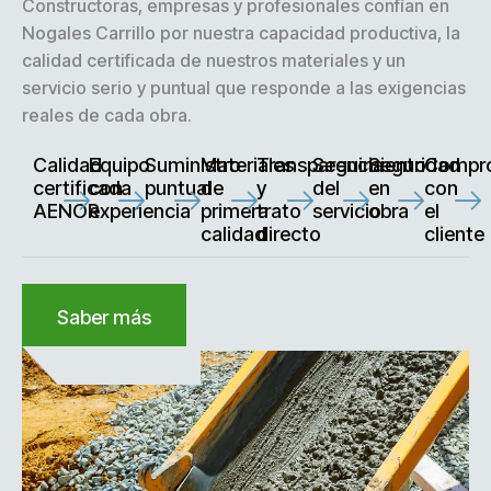
Constructoras, empresas y profesionales confían en
Nogales Carrillo por nuestra capacidad productiva, la
calidad certificada de nuestros materiales y un
servicio serio y puntual que responde a las exigencias
reales de cada obra.
Calidad
Equipo
Suministro
Materiales
Transparencia
Seguimiento
Seguridad
Compr
certificada
con
puntual
de
y
del
en
con
AENOR
experiencia
primera
trato
servicio
obra
el
calidad
directo
cliente
Saber más