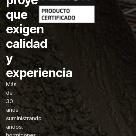
que
exigen
calidad
y
experiencia
Más
de
30
años
suministrando
áridos,
hormigones