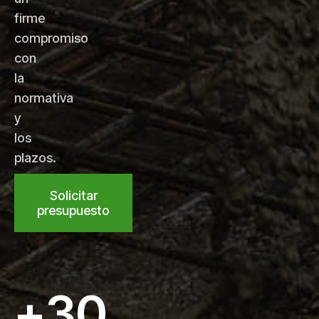
firme
compromiso
con
la
normativa
y
los
plazos.
Solicitar
presupuesto
+
30