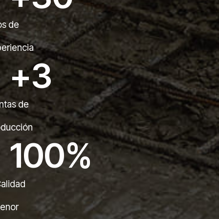
os de
eriencia
+
3
ntas de
oducción
100
%
alidad
enor